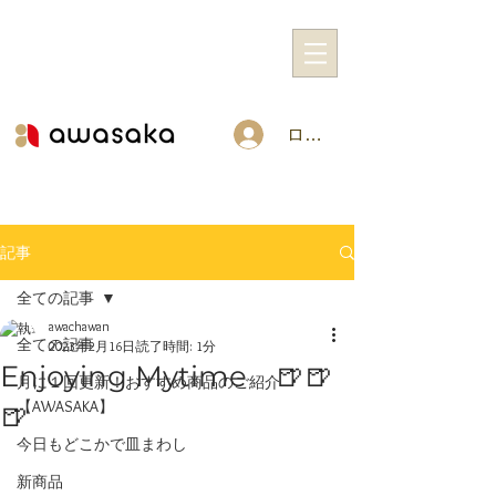
ログイン
記事
全ての記事
awachawan
全ての記事
2023年2月16日
読了時間: 1分
Enjoying Mytime 🍺🍺
月に１回更新！おすすめ商品のご紹介
【AWASAKA】
🍺
今日もどこかで皿まわし
新商品