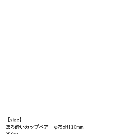
【size】
ほろ酔いカップペア　 φ75xH110mm  