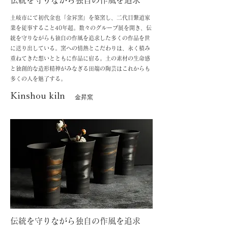
伝統を守りながら独自の作風を追求
​土岐市にて初代金也「金昇窯」を築窯し、二代目繫道家
業を従事すること40年超。数々のグループ展を開き、伝
統を守りながらも独自の作風を追求した多くの作品を世
に送り出している。窯への情熱とこだわりは、永く積み
重ねてきた想いとともに作品に宿る。土の素材の生命感
と独創的な造形精神がみなぎる田端の陶芸はこれからも
多くの人を魅了する。
Kinshou kiln
金昇窯
伝統を守りながら独自の作風を追求