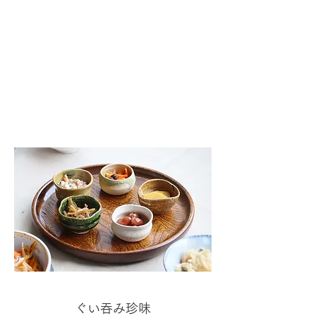
ぐい吞み珍味