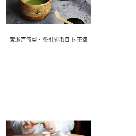
黄瀬戸筒型・粉引刷毛目 抹茶盌