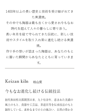
1400年以上の長い歴史と技術を受け継がれてき
た美濃焼。
その中でも陶器は最も古くから愛され今もなお
時代を超えて人々の暮らしに寄り添う。
長い年月を経て守られてきた伝統に、新しい技
術やスタイルを取り入れ常に進化し続ける美濃
焼。
作り手の想いが詰まった陶器は、あなたのもと
に届いた瞬間からあなたとともに育っていきま
す。
Keizan kiln
桂山窯
今もなお進化し続ける伝統技法
初代和田桂次郎開窯以来、九十有余年、恵まれた美濃の
風土のもと、食器や工芸品、茶道具等を伝承技法のもと
制作している。素朴なまでの土の風合い、自然の豊かさ