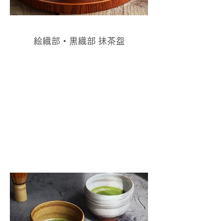
絵織部・黒織部 抹茶盌