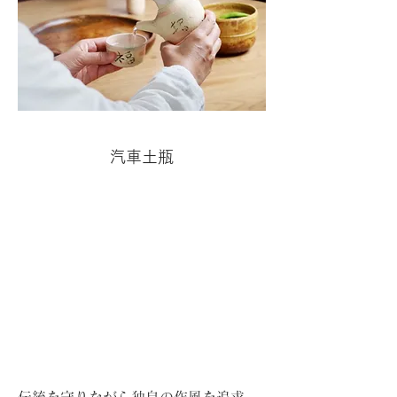
​汽車土瓶