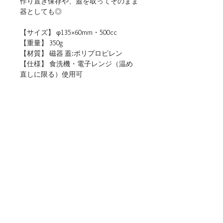
作り置き保存や、蓋を取ってそのまま
器としても◎
【サイズ】 φ135×60mm・500cc
【重量】 350g
【材質】 磁器 蓋:ポリプロピレン
【仕様】 食洗機・電子レンジ（温め
直しに限る）使用可
【生産地】 日本（岐阜）
【関連リンク】
・店頭用POPデータをダウンロード
■ご購入について
本商品は、法人・店舗様向け卸売サイトと、
個人のお客様向けオンラインショップの両方
でお取り扱いしております。
ご用途に合わせてお選びください。
▶法人・店舗様のお取引はこちら（公式卸売