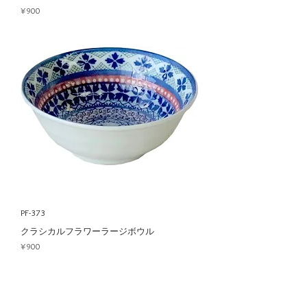
Price
¥900
PF-373
クラシカルフラワーラージボウル
Price
¥900