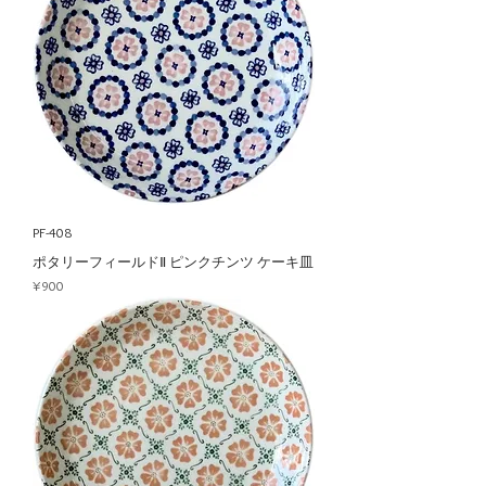
PF-408
ポタリーフィールドⅡ ピンクチンツ ケーキ皿
Price
¥900