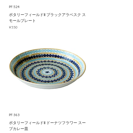
PF-524
ポタリーフィールドⅡ ブラックアラベスク ス
モールプレート
Price
¥550
PF-363
ポタリーフィールドⅡ ドーナツフラワー スー
プカレー皿