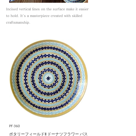
Incised vertical lines on the surface make it easier
to hold. It's a masterpiece created with skilled
craftsmanship.
PF-360
ポタリーフィールドⅡ ドーナツフラワー パス