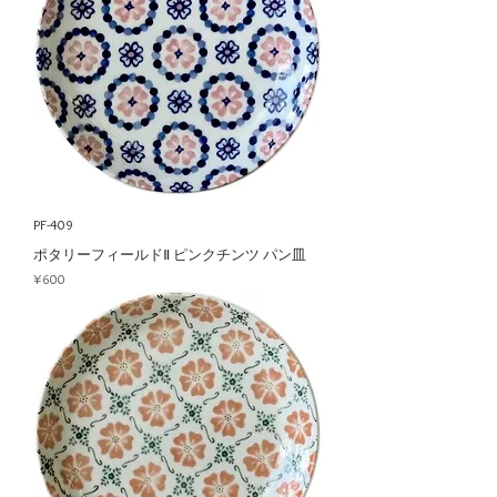
PF-409
ポタリーフィールドⅡ ピンクチンツ パン皿
Price
¥600