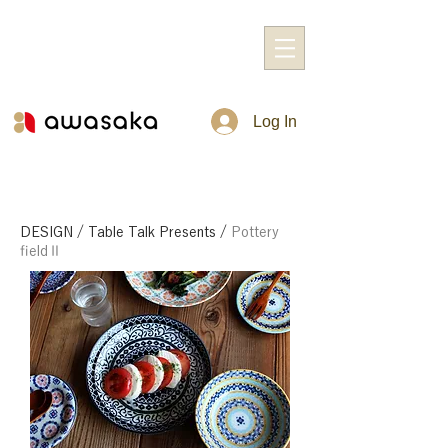
Log In
DESIGN
/
Table Talk Presents
/
Pottery
fieldⅡ