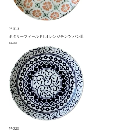
PF-513
ポタリーフィールドⅡ オレンジチンツ パン皿
Price
¥600
PF-520