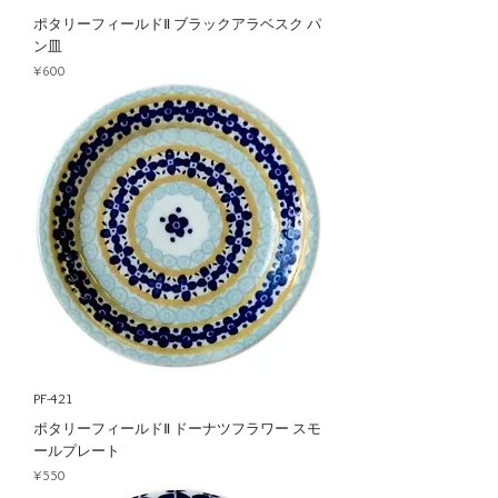
ポタリーフィールドⅡ ブラックアラベスク パ
ン皿
Price
¥600
PF-421
ポタリーフィールドⅡ ドーナツフラワー スモ
ールプレート
Price
¥550