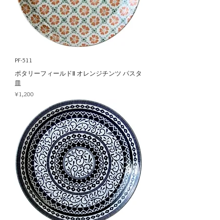
PF-511
ポタリーフィールドⅡ オレンジチンツ パスタ
皿
Price
¥1,200