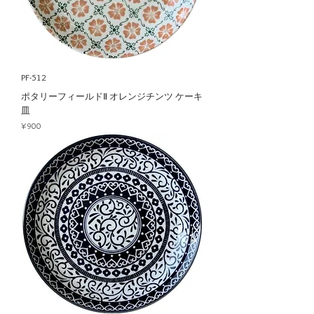
PF-512
ポタリーフィールドⅡ オレンジチンツ ケーキ
皿
Price
¥900