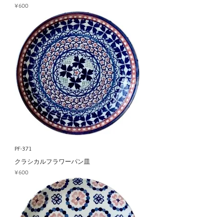
Price
¥600
PF-371
クラシカルフラワーパン皿
Price
¥600