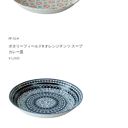
PF-514
ポタリーフィールドⅡ オレンジチンツ スープ
カレー皿
Price
¥1,000