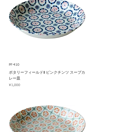
PF-410
ポタリーフィールドⅡ ピンクチンツ スープカ
レー皿
Price
¥1,000