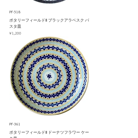
PF-518
ポタリーフィールドⅡ ブラックアラベスク パ
スタ皿
Price
¥1,200
PF-361
ポタリーフィールドⅡ ドーナツフラワー ケー