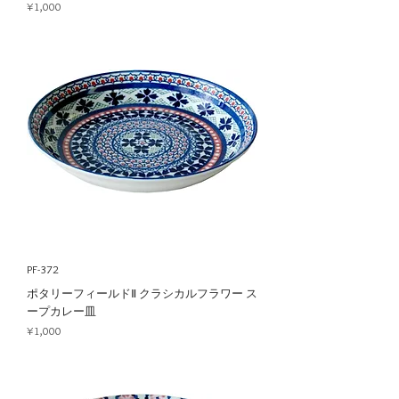
Price
¥1,000
PF-372
ポタリーフィールドⅡ クラシカルフラワー ス
ープカレー皿
Price
¥1,000