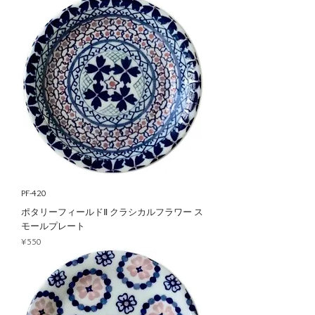
PF-420
ポタリーフィールドⅡ クラシカルフラワー ス
モールプレート
Price
¥550