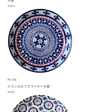
キ皿
Price
¥900
PF-370
クラシカルフラワーケーキ皿
Price
¥900