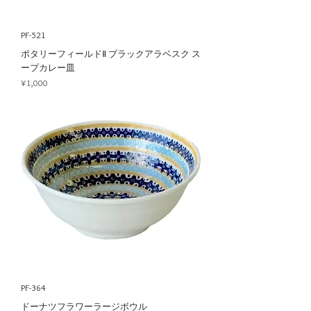
PF-521
ポタリーフィールドⅡ ブラックアラベスク ス
ープカレー皿
Price
¥1,000
PF-364
ドーナツフラワーラージボウル