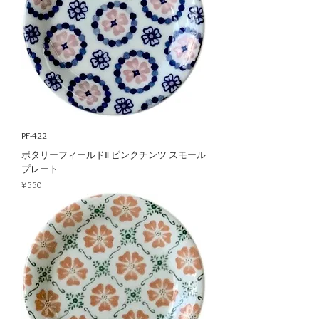
PF-422
ポタリーフィールドⅡ ピンクチンツ スモール
プレート
Price
¥550