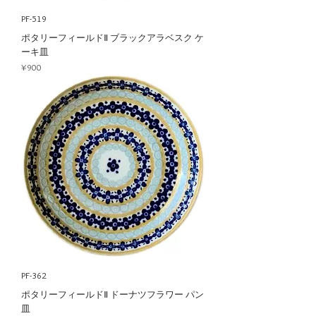
PF-519
ポタリーフィールドⅡ ブラックアラベスク ケ
ーキ皿
Price
¥900
PF-362
ポタリーフィールドⅡ ドーナツフラワー パン
皿