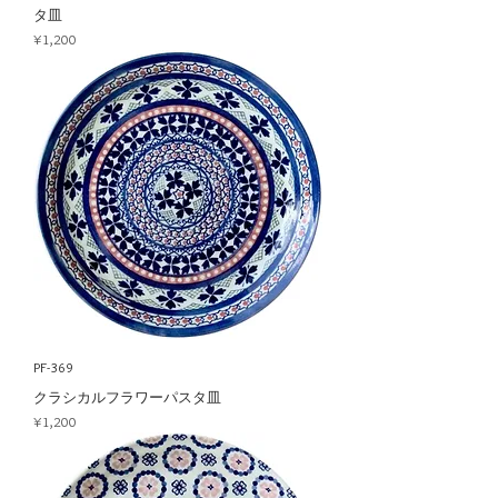
タ皿
Price
¥1,200
PF-369
クラシカルフラワーパスタ皿
Price
¥1,200