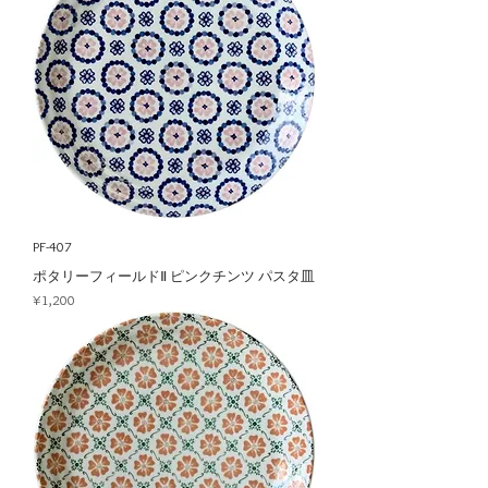
PF-407
ポタリーフィールドⅡ ピンクチンツ パスタ皿
Price
¥1,200