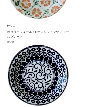
PF-517
ポタリーフィールドⅡ オレンジチンツ スモー
ルプレート
Price
¥550