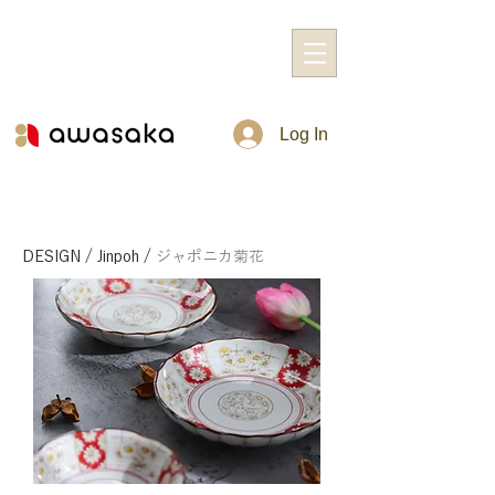
Log In
DESIGN
/
Jinpoh
/
ジャポニカ菊花