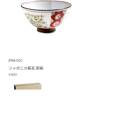
JP88-G01
ジャポニカ菊花 茶碗
Price
¥800