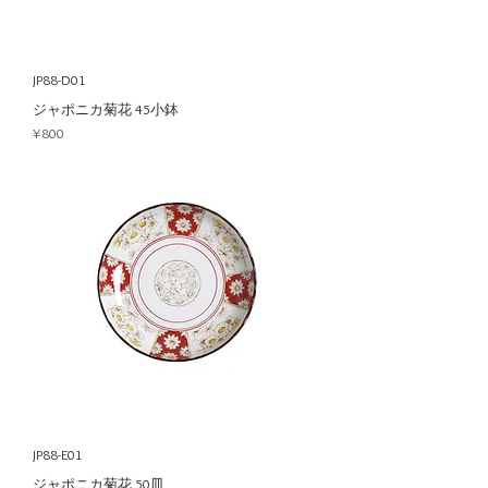
JP88-D01
ジャポニカ菊花 45小鉢
Price
¥800
JP88-E01
ジャポニカ菊花 50皿