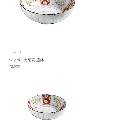
JP88-C01
ジャポニカ菊花 盛鉢
Price
¥2,000