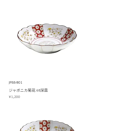
JP88-B01
ジャポニカ菊花 68深皿
Price
¥1,200