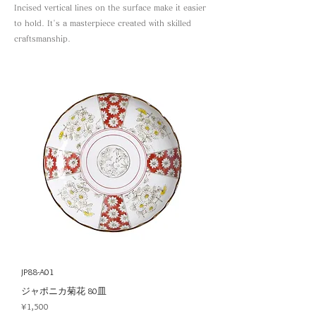
Incised vertical lines on the surface make it easier
to hold. It's a masterpiece created with skilled
craftsmanship.
JP88-A01
ジャポニカ菊花 80皿
Price
¥1,500