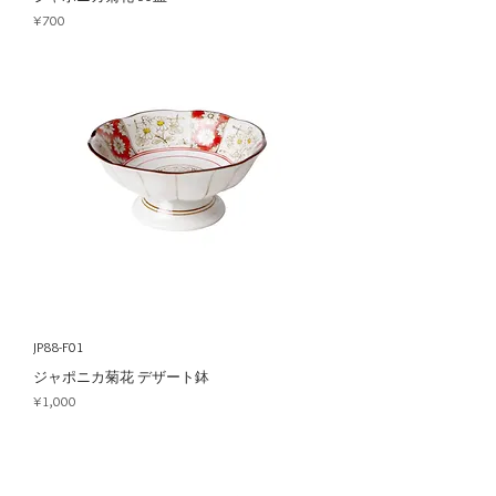
Price
¥700
JP88-F01
ジャポニカ菊花 デザート鉢
Price
¥1,000