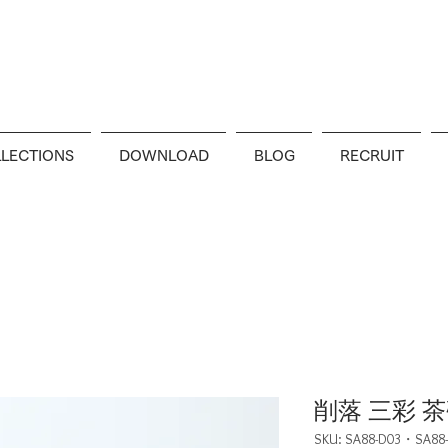
LECTIONS
DOWNLOAD
BLOG
RECRUIT
削落 三彩 
SKU: SA88-D03・SA88