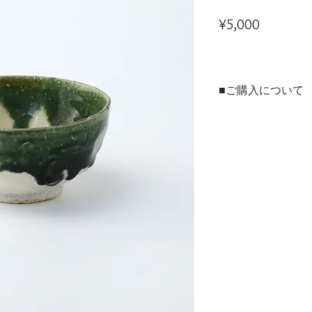
Price
¥5,000
■ご購入について
本商品は、法人・店舗様
ンラインショップの両方
ご用途に合わせてお選び
▶法人・店舗様のお取引
※現在のお取引先様およ
用サイトを開設準備中で
▶個人のお客様はこちら