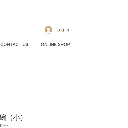
Log In
CONTACT US
ONLINE SHOP
茶碗（小）
-D03K