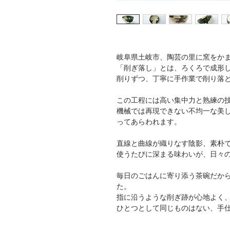
岐阜県土岐市、陶芸の里に窯をか
「削ぎ落し」とは、ろくろで成形
削りずつ、丁寧に手作業で削り落
この工程には高い集中力と熟練の
機械では再現できない不均一な美
ってあらわれます。
直線と曲線が織りなす陰影、素朴
使うたびに深まる味わいが、日々
毎日のごはんに寄り添う茶碗だか
た。
指に沿うような削ぎ跡が心地よく
ひとつとして同じものはない、手