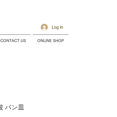
Log In
CONTACT US
ONLINE SHOP
海波 パン皿