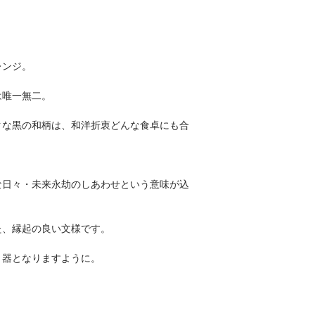
レンジ。
は唯一無二。
クな黒の和柄は、和洋折衷どんな食卓にも合
な日々・未来永劫のしあわせという意味が込
た、縁起の良い文様です。
う器となりますように。