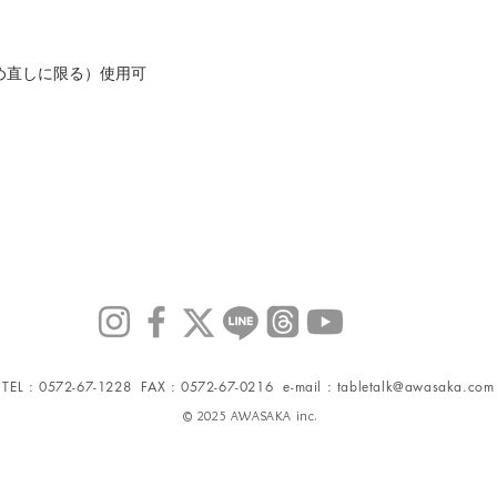
め直しに限る）使用可
TEL : 0572-67-1228 FAX : 0572-67-0216 e-mail :
tabletalk@awasaka.com
© 2025 AWASAKA inc.