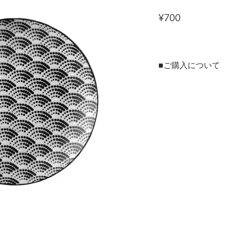
Price
¥700
■ご購入について
本商品は、法人・店舗様
ンラインショップの両方
ご用途に合わせてお選び
▶法人・店舗様のお取引
※現在のお取引先様およ
用サイトを開設準備中で
▶個人のお客様はこちら