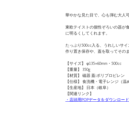
華やかな見た目で、心も弾む大人
東欧テイストの個性ぞろいの器が
に明るくしてくれます。
たっぷり500cc入る、うれしいサイ
作り置き保存や、蓋を取ってその
【サイズ】 φ135×60mm・500cc
【重量】 350g
【材質】 磁器 蓋:ポリプロピレン
【仕様】 食洗機・電子レンジ（温
【生産地】 日本（岐阜）
【関連リンク】
・店頭用POPデータをダウンロード