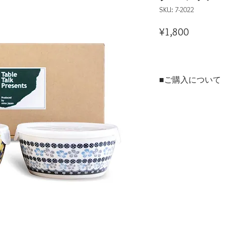
SKU: 7-2022
Price
¥1,800
■ご購入について
本商品は、法人・店舗様
ンラインショップの両方
ご用途に合わせてお選び
▶法人・店舗様のお取引
※現在のお取引先様およ
用サイトを開設準備中で
▶個人のお客様はこちら