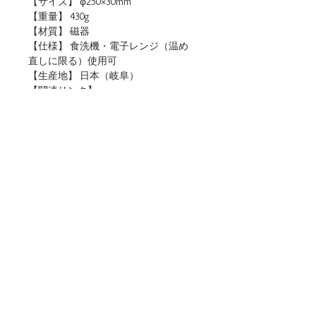
【サイズ】 φ250×30mm
【重量】 430g
【材質】 磁器
【仕様】 食洗機・電子レンジ（温め
直しに限る）使用可
【生産地】 日本（岐阜）
【関連リンク】
・店頭用POPデータをダウンロード
廃盤（在庫限り）
■ご購入について
本商品は、法人・店舗様向け卸売サイトと、
個人のお客様向けオンラインショップの両方
でお取り扱いしております。
ご用途に合わせてお選びください。
▶法人・店舗様のお取引はこちら（公式卸売
サイト）
※現在のお取引先様および法人・店舗様向け
TEL :
0572-67-1228
FAX :
0572-67-0216