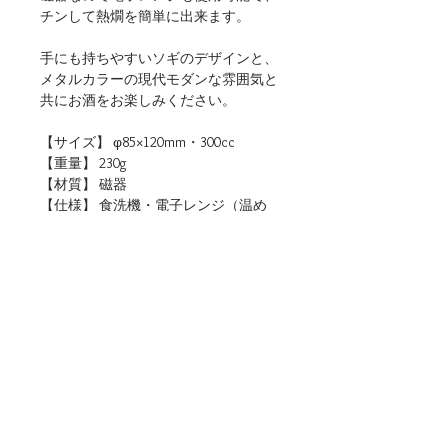
チンして熱燗を簡単に出来ます。
手にも持ちやすいソギのデザインと、
メタルカラーの現代モダンな雰囲気と
共にお酒をお楽しみください。
【サイズ】 φ85×120mm・300cc
【重量】 230g
【材質】 磁器
【仕様】 食洗機・電子レンジ（温め
直しに限る）使用可
【生産地】 日本（岐阜）
【関連リンク】
・店頭用POPデータをダウンロード
■ご購入について
本商品は、法人・店舗様向け卸売サイトと、
個人のお客様向けオンラインショップの両方