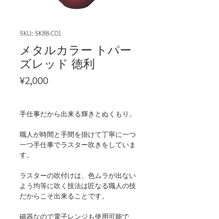
SKU: SK88-C01
メタルカラー トパー
ズレッド 徳利
Price
¥2,000
手仕事だから出来る輝きとぬくもり。
職人が時間と手間を掛けて丁寧に一つ
一つ手仕事でラスター吹きをしていま
す。
ラスターの吹付けは、色ムラが出ない
よう均等に吹く技法は匠なる職人の技
だからこそ出来ることです。
磁器なので電子レンジも使用可能で、