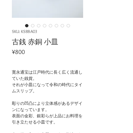
SKU: KS88-A03
古銭 赤銅 小皿
Price
¥800
寛永通宝は江戸時代に長く広く流通し
ていた銭貨。
それが小皿になって令和の時代にタイ
ムスリップ。
彫りの凹凸により立体感があるデザイ
ンになっています。
表面の金彩、銀彩らが上品にお料理を
引き立たせる小皿です。