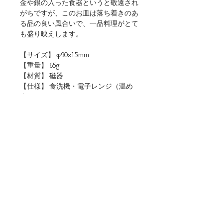
金や銀の入った食器というと敬遠され
がちですが、このお皿は落ち着きのあ
る品の良い風合いで、一品料理がとて
も盛り映えします。
【サイズ】 φ90×15mm
【重量】 65g
【材質】 磁器
【仕様】 食洗機・電子レンジ（温め
直しに限る）使用可
【生産地】 日本（岐阜）
【関連リンク】
・店頭用POPデータをダウンロード
■ご購入について
本商品は、法人・店舗様向け卸売サイトと、
個人のお客様向けオンラインショップの両方
でお取り扱いしております。
ご用途に合わせてお選びください。