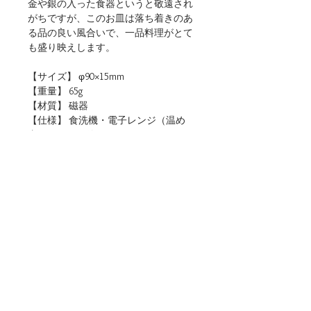
金や銀の入った食器というと敬遠され
がちですが、このお皿は落ち着きのあ
る品の良い風合いで、一品料理がとて
も盛り映えします。
【サイズ】 φ90×15mm
【重量】 65g
【材質】 磁器
【仕様】 食洗機・電子レンジ（温め
直しに限る）使用可
【生産地】 日本（岐阜）
【関連リンク】
・店頭用POPデータをダウンロード
■ご購入について
本商品は、法人・店舗様向け卸売サイトと、
個人のお客様向けオンラインショップの両方
でお取り扱いしております。
ご用途に合わせてお選びください。