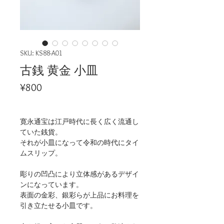
SKU: KS88-A01
古銭 黄金 小皿
Price
¥800
寛永通宝は江戸時代に長く広く流通し
ていた銭貨。
それが小皿になって令和の時代にタイ
ムスリップ。
彫りの凹凸により立体感があるデザイ
ンになっています。
表面の金彩、銀彩らが上品にお料理を
引き立たせる小皿です。