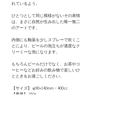
れているよう。
ひとつとして同じ模様がないその表情
は、まさに自然が生み出した唯一無二
のアートです。
内側にも釉薬を少しスプレーで吹くこ
とにより、ビールの泡立ちが適度なク
リーミーな泡になります。
もちろんビールだけでなく、お茶やコ
ーヒーなどお好みの飲み物で楽しいひ
とときをお過ごしください。
【サイズ】 φ90×140mm・400cc
【重量】 250g
【材質】 陶器
【仕様】 食洗機・電子レンジ（温め
直しに限る）使用可
【生産地】 日本（岐阜）
【関連リンク】