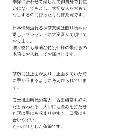
季節に合わせて楽しんで御自身でお使
いになってもよし、大切な人をおもて
なしするのにぴったりな抹茶碗です。
日本情緒溢れる抹茶茶碗は贈り物やお
返し、プレゼントに大変喜んで頂いて
おります。
贈り物にも最適な特別仕様の帯付きの
木箱にお入れしてお届けします。
茶碗には正面があり、正面を向いた時
に手が収まるように考え作られていま
す。
安土桃山時代の茶人・古田織部も好ん
だと言われる、大胆にも歪みを持たせ
た形は手にも収まりやすく、口元にも
合いやすい。
たっぷりとした茶碗です。
【サイズ】 110×120×80mm・450cc