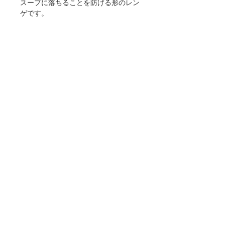
スープに落ちることを防げる形のレン
ゲです。
【サイズ】 170×55×35mm・30cc
【重量】 50g
【材質】 磁器
【仕様】 食洗機・電子レンジ（温め
直しに限る）使用可
【生産地】 日本（岐阜）
【関連リンク】
・店頭用POPデータをダウンロード
■ご購入について
本商品は、法人・店舗様向け卸売サイトと、
個人のお客様向けオンラインショップの両方
でお取り扱いしております。
ご用途に合わせてお選びください。