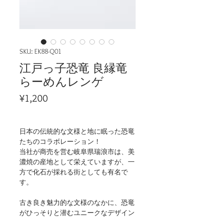
SKU: EK88-Q01
江戸っ子恐竜 良縁竜
らーめんレンゲ
Price
¥1,200
日本の伝統的な文様と地に眠った恐竜
たちのコラボレーション！
当社が商売を営む岐阜県瑞浪市は、美
濃焼の産地として栄えていますが、一
方で化石が採れる街としても有名で
す。
古き良き魅力的な文様のなかに、恐竜
がひっそりと潜むユニークなデザイン