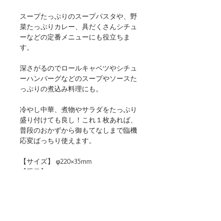
スープたっぷりのスープパスタや、野
菜たっぷりカレー、具だくさんシチュ
ーなどの定番メニューにも役立ちま
す。
深さがるのでロールキャベツやシチュ
ーハンバーグなどのスープやソースた
っぷりの煮込み料理にも。
冷やし中華、煮物やサラダをたっぷり
盛り付けても良し！これ１枚あれば、
普段のおかずから御もてなしまで臨機
応変ばっちり使えます。
【サイズ】 φ220×35mm
【重量】 350g
【材質】 磁器
【仕様】 食洗機・電子レンジ（温め
直しに限る）使用可
【生産地】 日本（岐阜）