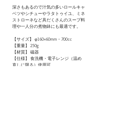
深さもあるので汁気の多いロールキャ
ベツやシチューやラタトゥイユ、ミネ
ストローネなど具だくさんのスープ料
理や一人分の煮物鉢にも最適です。
【サイズ】 φ160×60mm・700cc
【重量】 250g
【材質】 磁器
【仕様】 食洗機・電子レンジ（温め
直しに限る）使用可
【生産地】 日本（岐阜）
【関連リンク】
・店頭用POPデータをダウンロード
廃盤（在庫限り）
■ご購入について
本商品は、法人・店舗様向け卸売サイトと、
個人のお客様向けオンラインショップの両方