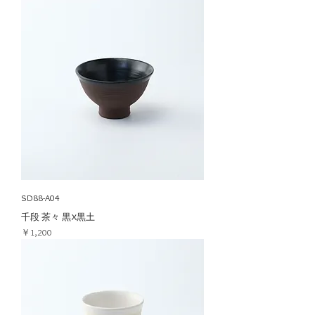
SD88-A04
千段 茶々 黒X黒土
価格
￥1,200