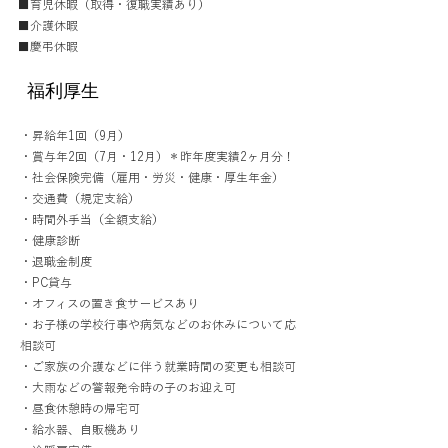
■育児休暇（取得・復職実績あり）
■介護休暇
■慶弔休暇
福利厚生
・昇給年1回（9月）
・賞与年2回（7月・12月）＊昨年度実績2ヶ月分！
・社会保険完備（雇用・労災・健康・厚生年金）
・交通費（規定支給）
・時間外手当（全額支給）
・健康診断
・退職金制度
・PC貸与
・オフィスの置き食サービスあり
・お子様の学校行事や病気などのお休みについて応
相談可
・ご家族の介護などに伴う就業時間の変更も相談可
・大雨などの警報発令時の子のお迎え可
・昼食休憩時の帰宅可
・給水器、自販機あり