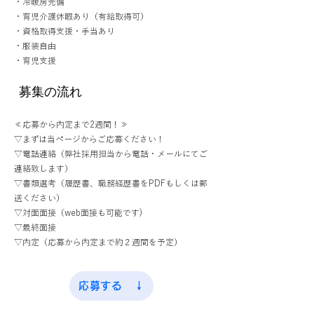
・冷暖房完備
・育児介護休暇あり（有給取得可）
・資格取得支援・手当あり
・服装自由
・育児支援
募集の流れ
≪応募から内定まで2週間！≫
▽まずは当ページからご応募ください！
▽電話連絡（弊社採用担当から電話・メールにてご
連絡致します）
▽書類選考（履歴書、職務経歴書をPDFもしくは郵
送ください）
▽対面面接（web面接も可能です)
▽最終面接
▽内定（応募から内定まで約２週間を予定）
応募する ↓