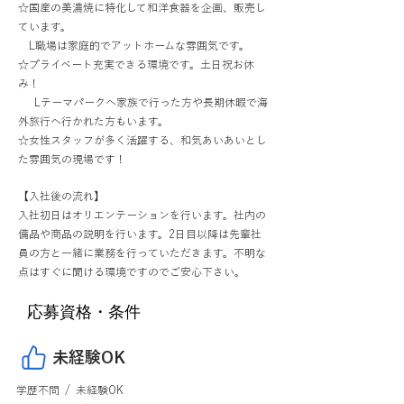
☆国産の美濃焼に特化して和洋食器を企画、販売し
ています。
L職場は家庭的でアットホームな雰囲気です。
☆プライベート充実できる環境です。土日祝お休
み！
Lテーマパークへ家族で行った方や長期休暇で海
外旅行へ行かれた方もいます。
☆女性スタッフが多く活躍する、和気あいあいとし
た雰囲気の現場です！
【入社後の流れ】
入社初日はオリエンテーションを行います。社内の
備品や商品の説明を行います。2日目以降は先輩社
員の方と一緒に業務を行っていただきます。不明な
点はすぐに聞ける環境ですのでご安心下さい。
応募資格・条件
未経験OK
学歴不問 / 未経験OK