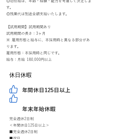
◎初任給は、年齢・経験・能力を考慮して決定しま
す。
◎残業代は別途全額支給いたします。
【試用期間】試用期間あり
試用期間の長さ：3ヶ月
※ 雇用形態と給与に、本採用時と異なる部分があ
ります。
雇用形態：本採用時と同じです。
給与：月給 180,000円以上
休日休暇
年間休日125日以上
年末年始休暇
完全週休2日制
＜年間休日125日以上＞
■完全週休2日制
■祝日