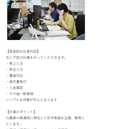
【具体的な仕事内容】
主に下記の仕事を行っていただきます。
・売上入力
・受注入力
・電話対応
・請求書発行
・入金確認
・その他一般事務
シンプルな作業が中心となります
【仕事のポイント】
☆国産の美濃焼に特化して和洋食器を企画、販売し
ています。