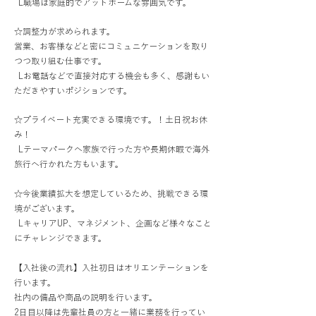
L職場は家庭的でアットホームな雰囲気です。
☆調整力が求められます。
営業、お客様などと密にコミュニケーションを取り
つつ取り組む仕事です。
Lお電話などで直接対応する機会も多く、感謝もい
ただきやすいポジションです。
☆プライベート充実できる環境です。！土日祝お休
み！
Lテーマパークへ家族で行った方や長期休暇で海外
旅行へ行かれた方もいます。
☆今後業績拡大を想定しているため、挑戦できる環
境がございます。
LキャリアUP、マネジメント、企画など様々なこと
にチャレンジできます。
【入社後の流れ】入社初日はオリエンテーションを
行います。
社内の備品や商品の説明を行います。
2日目以降は先輩社員の方と一緒に業務を行ってい