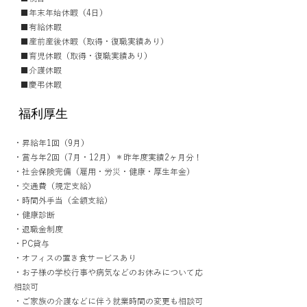
■年末年始休暇（4日）
■有給休暇
■産前産後休暇（取得・復職実績あり）
■育児休暇（取得・復職実績あり）
■介護休暇
■慶弔休暇
福利厚生
・昇給年1回（9月）
・賞与年2回（7月・12月）＊昨年度実績2ヶ月分！
・社会保険完備（雇用・労災・健康・厚生年金）
・交通費（規定支給）
・時間外手当（全額支給）
・健康診断
・退職金制度
・PC貸与
・オフィスの置き食サービスあり
・お子様の学校行事や病気などのお休みについて応
相談可
・ご家族の介護などに伴う就業時間の変更も相談可