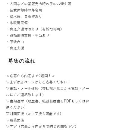
・大雨などの警報発令時の子のお迎え可
・昼食休憩時の帰宅可
・給水器、自販機あり
・冷暖房完備
・育児介護休暇あり（有給取得可）
・資格取得支援・手当あり
・服装自由
・育児支援
募集の流れ
≪応募から内定まで2週間！≫
▽まずは当ページからご応募ください！
▽電話・メール連絡（弊社採用担当から電話・メー
ルにてご連絡致します）
▽書類選考（履歴書、職務経歴書をPDFもしくは郵
送ください）
▽対面面接（web面接も可能です)
▽最終面接
▽内定（応募から内定まで約２週間を予定）