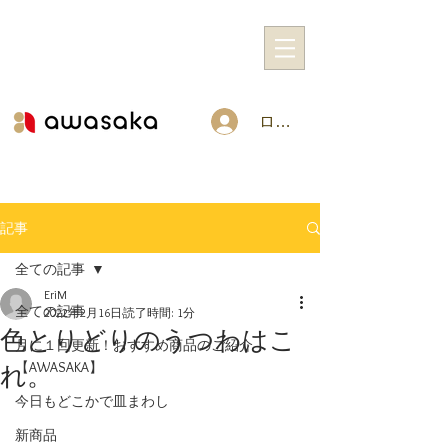
ログイン
記事
全ての記事
EriM
全ての記事
2022年2月16日
読了時間: 1分
色とりどりのうつわはこ
月に１回更新！おすすめ商品のご紹介
【AWASAKA】
れ。
今日もどこかで皿まわし
新商品