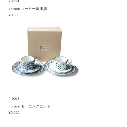
7-1994
komon コーヒー碗皿揃
Price
¥8,000
7-2008
komon モーニングセット
Price
¥5,000