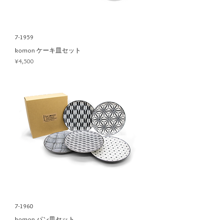
7-1959
komon ケーキ皿セット
Price
¥4,500
7-1960
komon パン皿セット