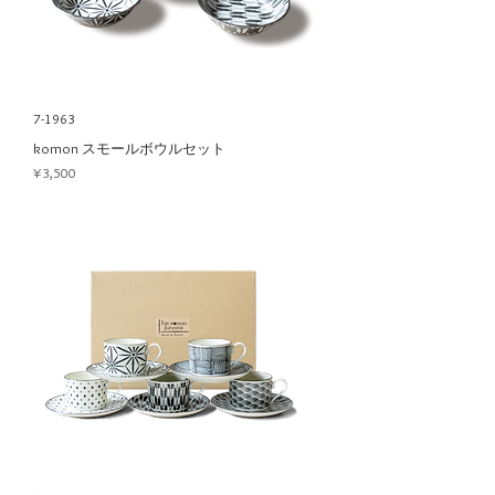
7-1963
komon スモールボウルセット
Price
¥3,500