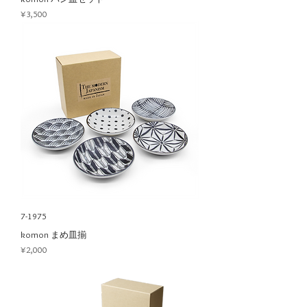
Price
¥3,500
7-1975
komon まめ皿揃
Price
¥2,000