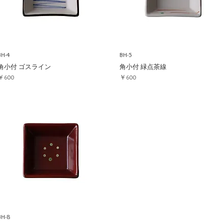
BH-4
BH-5
角小付 ゴスライン
角小付 緑点茶線
価格
価格
￥600
￥600
BH-8