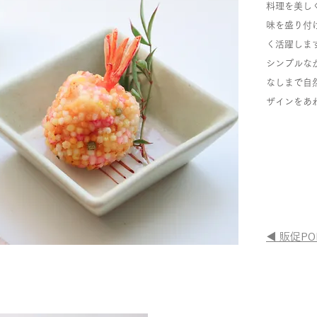
料理を美し
味を盛り付
く活躍しま
シンプルな
なしまで自
ザインをあ
◀ 販促P