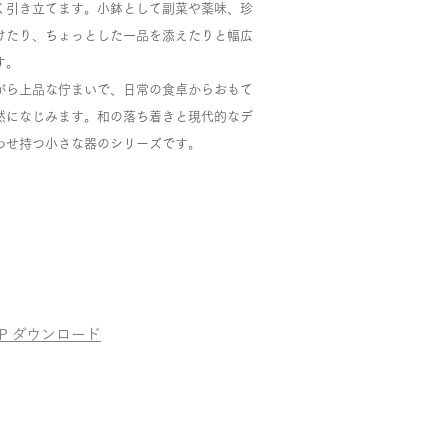
く引き立てます。小鉢として副菜や薬味、珍
けたり、ちょっとした一品を添えたりと幅広
す。
がら上品な佇まいで、日常の食卓からおもて
然になじみます。和の落ち着きと現代的なデ
わせ持つ小さな器のシリーズです。
OP ダウンロード