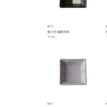
BH-3
角小付 織部市松
価格
￥600
BH-7