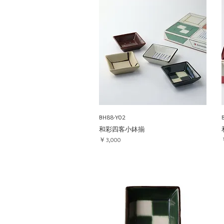
BH88-Y02
和彩四客小鉢揃
価格
￥3,000