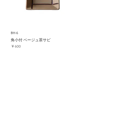
BH-6
角小付 ベージュ茶サビ
価格
￥600