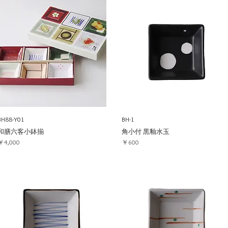
BH88-Y01
BH-1
和膳六客小鉢揃
角小付 黒釉水玉
価格
価格
￥4,000
￥600