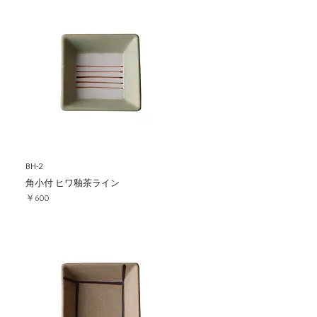
BH-2
角小付 ヒワ釉茶ライン
価格
￥600