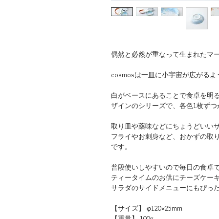
偶然と必然が重なって生まれたマ
cosmosは一皿に小宇宙が広がる
白がベースにあることで食卓を明
ザインのシリーズで、各色1枚ずつ
取り皿や薬味などにちょうどいい
フライやお刺身など、おかずの取
です。
普段使いしやすいので毎日の食卓
ティータイムのお供にチーズケー
サラダのサイドメニューにもぴっ
【サイズ】 φ120×25mm
【重量】 100g