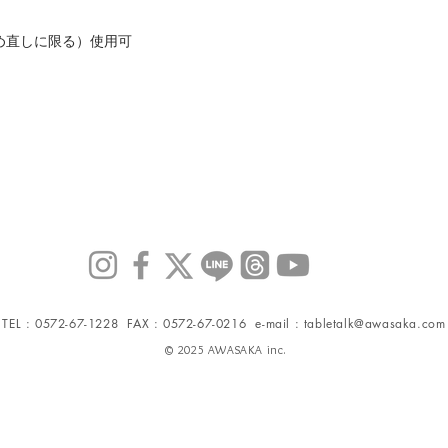
め直しに限る）使用可
TEL : 0572-67-1228 FAX : 0572-67-0216 e-mail :
tabletalk@awasaka.com
© 2025 AWASAKA inc.