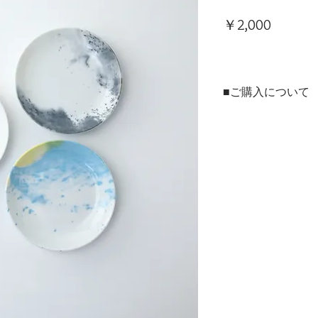
価
￥2,000
格
■ご購入について
本商品は、法人・店舗様
ンラインショップの両方
ご用途に合わせてお選び
▶法人・店舗様のお取引
※現在のお取引先様およ
用サイトを開設準備中で
▶個人のお客様はこちら