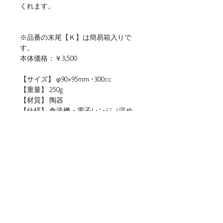
くれます。
※品番の末尾【Ｋ】は簡易箱入りで
す。
本体価格：￥3,500
【サイズ】 φ90×95mm ･300cc
【重量】 250g
【材質】 陶器
【仕様】 食洗機・電子レンジ（温め
直しに限る）使用可
【生産地】 日本（岐阜）
【関連リンク】
・店頭用POPデータをダウンロード
■ご購入について
本商品は、法人・店舗様向け卸売サイトと、
個人のお客様向けオンラインショップの両方