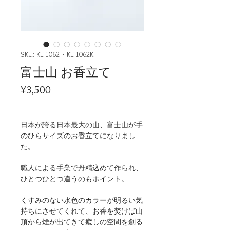
SKU: KE-1062・KE-1062K
富士山 お香立て
Price
¥3,500
日本が誇る日本最大の山、富士山が手
のひらサイズのお香立てになりまし
た。
職人による手業で丹精込めて作られ、
ひとつひとつ違うのもポイント。
くすみのない水色のカラーが明るい気
持ちにさせてくれて、お香を焚けば山
頂から煙が出てきて癒しの空間を創る