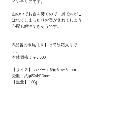
インテリアです。
山の中でお香を焚くので、風で灰がこ
ぼれてしまったりお香が倒れてしまう
心配も解消できそうです。
※品番の末尾【Ｋ】は簡易箱入りで
す。
本体価格：￥3,300
【サイズ】 カバー：約φ65×H65mm、
受皿：約φ80×H10mm
【重量】 160g
【材質】 陶器
【仕様】 食洗機・電子レンジ（温め
直しに限る）使用可
【生産地】 日本（岐阜）
【関連リンク】
・店頭用POPデータをダウンロード