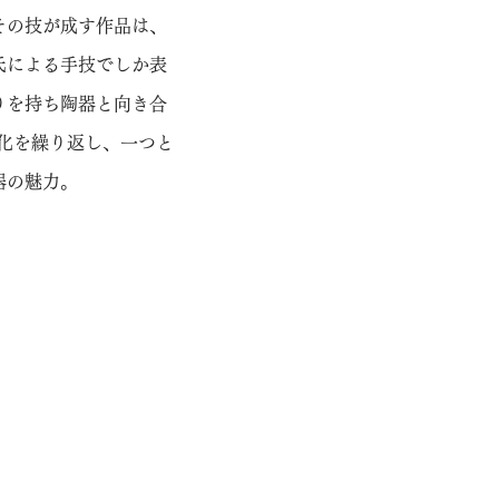
その技が成す作品は、
氏による手技でしか表
りを持ち陶器と向き合
変化を繰り返し、一つと
器の魅力。