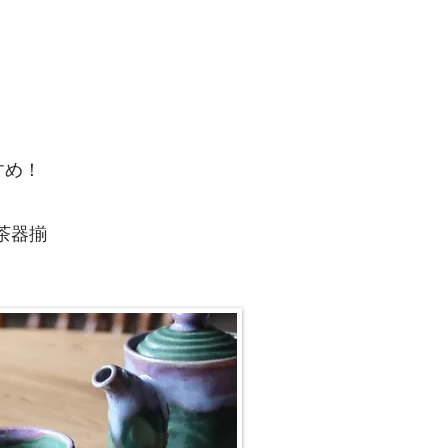
すめ！
ト茶器揃