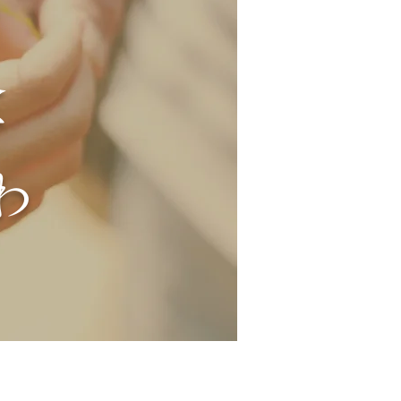
め
盆
わ