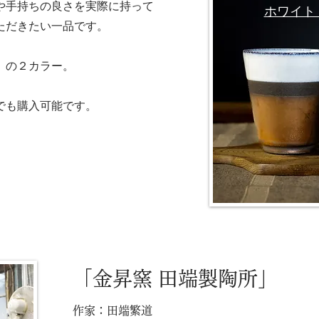
や手持ちの良さを実際に持って
ホワイ
ただきたい一品です。
 の２カラー。
でも購入可能です。
「金昇窯 田端製陶所」
作家：田端繁道