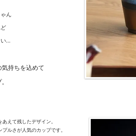
ゃん
れど
い…
の気持ちを込めて
プ。
をあえて残したデザイン。
シンプルさが人気のカップです。