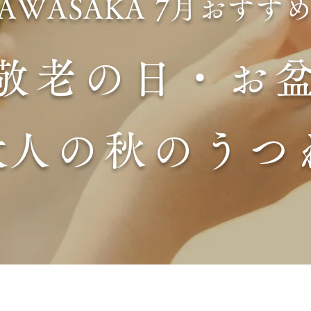
AWASAKA 7月おすす
敬老の日・お
​大人の秋のうつ