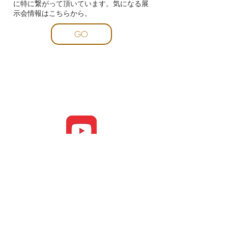
に特に繋がって頂いています。気になる展
示会情報はこちらから。
GO
​YouTube
商品がどのように出来上がっていくのか、
メーカー様で直接撮影した現場風景を、動
画で感じられます。
GO