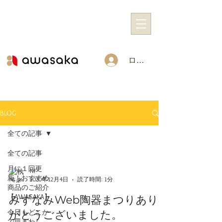
ログイン
BLOG
全ての記事
全ての記事
月に１回更
NF
新！おすすめ
2020年12月4日
読了時間: 1分
商品のご紹介
【AWASAKA】
みずなみWeb陶器まつりあり
今日もどこか
がとうございました。
で皿まわし