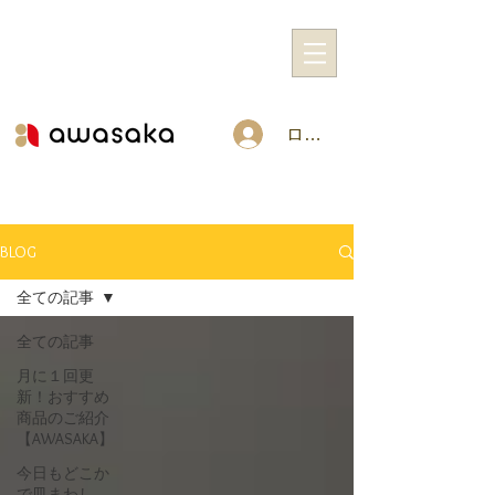
ログイン
BLOG
全ての記事
全ての記事
月に１回更
新！おすすめ
商品のご紹介
【AWASAKA】
今日もどこか
で皿まわし