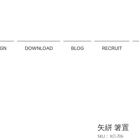
IGN
DOWNLOAD
BLOG
RECRUIT
矢絣 箸置
SKU： KO-706