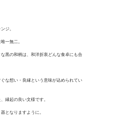
レンジ。
は唯一無二。
クな黒の和柄は、和洋折衷どんな食卓にも合
すぐな想い・良縁という意味が込められてい
た、縁起の良い文様です。
う器となりますように。