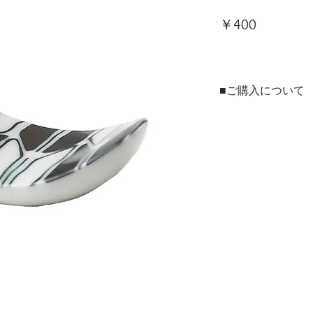
価
￥400
格
■ご購入について
本商品は、法人・店舗様
ンラインショップの両方
ご用途に合わせてお選び
▶法人・店舗様のお取引
※現在のお取引先様およ
用サイトを開設準備中で
▶個人のお客様はこちら