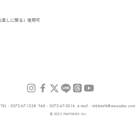
め直しに限る）使用可
TEL : 0572-67-1228 FAX : 0572-67-0216 e-mail :
tabletalk@awasaka.com
© 2025 AWASAKA inc.