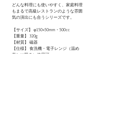
どんな料理にも使いやすく、家庭料理
もまるで高級レストランのような雰囲
気の演出にも合うシリーズです。
【サイズ】 φ150×50mm・500cc
【重量】 320g
【材質】 磁器
【仕様】 食洗機・電子レンジ（温め
直しに限る）使用可
【生産地】 日本（岐阜）
【関連リンク】
・店頭用POPデータをダウンロード
■ご購入について
本商品は、法人・店舗様向け卸売サイトと、
個人のお客様向けオンラインショップの両方
でお取り扱いしております。
ご用途に合わせてお選びください。