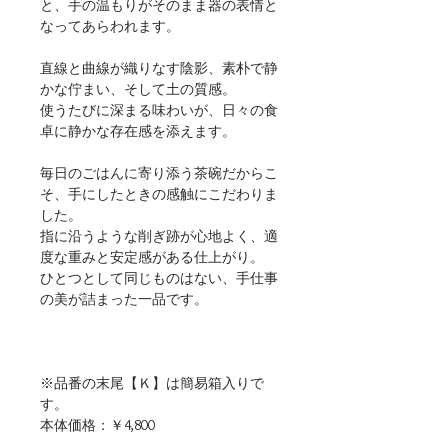
と、手の温もりがそのまま器の表情と
なってあらわれます。
直線と曲線が織りなす陰影、素朴で静
かな佇まい、そして土の質感。
使うたびに深まる味わいが、日々の食
卓に静かな存在感を添えます。
毎日のごはんに寄り添う茶碗だからこ
そ、手にしたときの感触にこだわりま
した。
指に沿うような削ぎ跡が心地よく、適
度な重みと安定感がある仕上がり。
ひとつとして同じものはない、手仕事
の美が詰まった一品です。
※品番の末尾【Ｋ】は簡易箱入りで
す。
本体価格：￥4,800