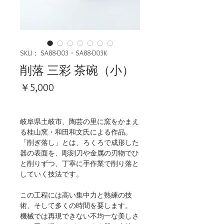
SKU： SA88-D03・SA88-D03K
削落 三彩 茶碗（小）
価
￥5,000
格
岐阜県土岐市、陶芸の里に窯をかまえ
る桂山窯・和田和文氏による作品。
「削ぎ落し」とは、ろくろで成形した
器の表面を、彫刻刀や金属の刃物でひ
と削りずつ、丁寧に手作業で削り落と
していく技法です。
この工程には高い集中力と熟練の技
術、そして多くの時間を要します。
機械では再現できない不均一な美しさ