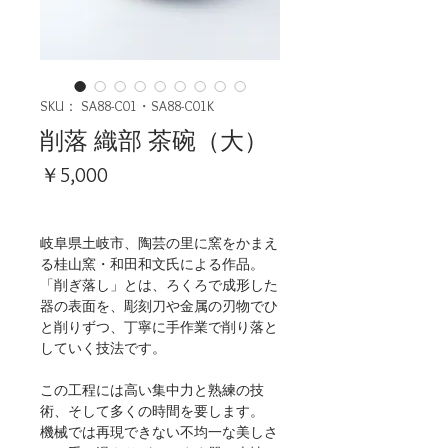
SKU： SA88-C01・SA88-C01K
削落 織部 茶碗（大）
価
￥5,000
格
岐阜県土岐市、陶芸の里に窯をかまえ
る桂山窯・和田和文氏による作品。
「削ぎ落し」とは、ろくろで成形した
器の表面を、彫刻刀や金属の刃物でひ
と削りずつ、丁寧に手作業で削り落と
していく技法です。
この工程には高い集中力と熟練の技
術、そして多くの時間を要します。
機械では再現できない不均一な美しさ