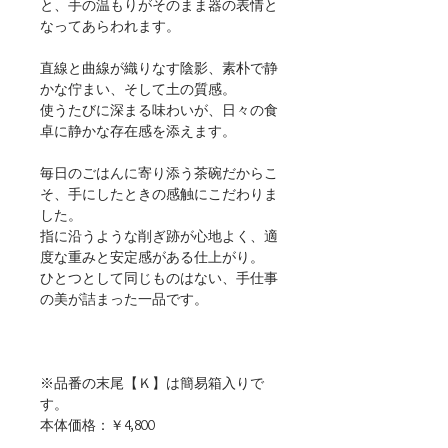
と、手の温もりがそのまま器の表情と
なってあらわれます。
直線と曲線が織りなす陰影、素朴で静
かな佇まい、そして土の質感。
使うたびに深まる味わいが、日々の食
卓に静かな存在感を添えます。
毎日のごはんに寄り添う茶碗だからこ
そ、手にしたときの感触にこだわりま
した。
指に沿うような削ぎ跡が心地よく、適
度な重みと安定感がある仕上がり。
ひとつとして同じものはない、手仕事
の美が詰まった一品です。
※品番の末尾【Ｋ】は簡易箱入りで
す。
本体価格：￥4,800