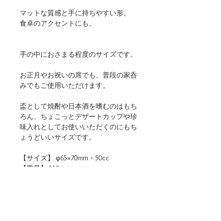
マットな質感と手に持ちやすい形。
食卓のアクセントにも。
手の中におさまる程度のサイズです。
お正月やお祝いの席でも、普段の家呑
みでもご使用いただけます。
盃として焼酎や日本酒を嗜むのはもち
ろん、ちょこっとデザートカップや珍
味入れとしてお使いいただくのにもち
ょうどいいサイズです。
【サイズ】 φ65×70mm・50cc
【重量】 110g
【材質】 陶器
【仕様】 食洗機・電子レンジ（温め
直しに限る）使用可
【生産地】 日本（岐阜）
【関連リンク】