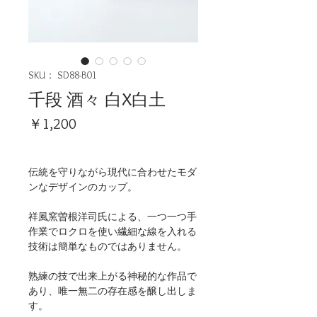
SKU： SD88-B01
千段 酒々 白X白土
価
￥1,200
格
伝統を守りながら現代に合わせたモダ
ンなデザインのカップ。
祥風窯曽根洋司氏による、一つ一つ手
作業でロクロを使い繊細な線を入れる
技術は簡単なものではありません。
熟練の技で出来上がる神秘的な作品で
あり、唯一無二の存在感を醸し出しま
す。