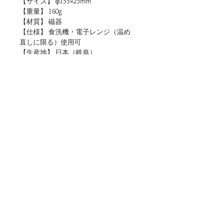
【サイズ】 φ155×25mm
【重量】 160g
【材質】 磁器
【仕様】 食洗機・電子レンジ（温め
直しに限る）使用可
【生産地】 日本（岐阜）
【関連リンク】
・店頭用POPデータをダウンロード
■ご購入について
本商品は、法人・店舗様向け卸売サイトと、
個人のお客様向けオンラインショップの両方
でお取り扱いしております。
ご用途に合わせてお選びください。
▶法人・店舗様のお取引はこちら（公式卸売
サイト）
※現在のお取引先様および法人・店舗様向け
TEL :
0572-67-1228
FAX :
0572-67-0216
に、登録会員制の専用サイトを開設準備中で
e-mail :
tabletalk@awasaka.com