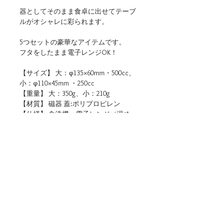
器としてそのまま食卓に出せてテーブ
ルがオシャレに彩られます。
5つセットの豪華なアイテムです。
フタをしたまま電子レンジOK！
【サイズ】 大：φ135×60mm・500cc、
小：φ110×45mm ・250cc
【重量】 大：350g、小：210g
【材質】 磁器 蓋:ポリプロピレン
【仕様】 食洗機・電子レンジ（温め
直しに限る）使用可
【生産地】 日本（岐阜）
【関連リンク】
・店頭用POPデータをダウンロード
■ご購入について
本商品は、法人・店舗様向け卸売サイトと、