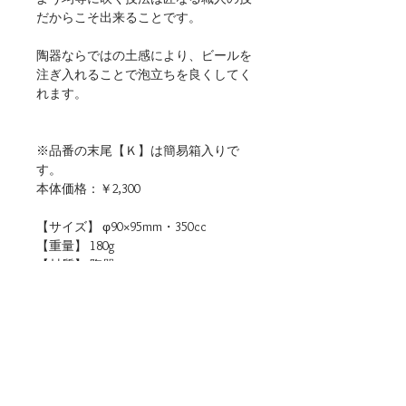
だからこそ出来ることです。
陶器ならではの土感により、ビールを
注ぎ入れることで泡立ちを良くしてく
れます。
※品番の末尾【Ｋ】は簡易箱入りで
す。
本体価格：￥2,300
【サイズ】 φ90×95mm・350cc
【重量】 180g
【材質】 陶器
【仕様】 食洗機・電子レンジ（温め
直しに限る）使用可
【生産地】 日本（岐阜）
【関連リンク】
・店頭用POPデータをダウンロード