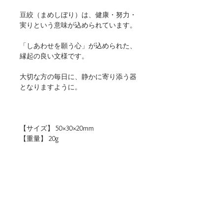
豆絞（まめしぼり）は、健康・努力・
実りという意味が込められています。
「しあわせを願う心」が込められた、
縁起の良い文様です。
大切な方の毎日に、静かに寄り添う器
となりますように。
【サイズ】 50×30×20mm
【重量】 20g
【材質】 磁器
【仕様】 食洗機・電子レンジ（温め
直しに限る）使用可
【生産地】 日本（岐阜）
【関連リンク】
・店頭用POPデータをダウンロード