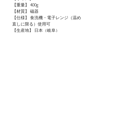
【重量】 400g
【材質】 磁器
【仕様】 食洗機・電子レンジ（温め
直しに限る）使用可
【生産地】 日本（岐阜）
【関連リンク】
・店頭用POPデータをダウンロード
■ご購入について
本商品は、法人・店舗様向け卸売サイトと、
個人のお客様向けオンラインショップの両方
でお取り扱いしております。
ご用途に合わせてお選びください。
▶法人・店舗様のお取引はこちら（公式卸売
サイト）
※現在のお取引先様および法人・店舗様向け
TEL :
0572-67-1228
FAX :
0572-67-0216
に、登録会員制の専用サイトを開設準備中で
e-mail :
tabletalk@awasaka.com