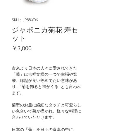
SKU： JP88-Y06
ジャポニカ菊花 寿セ
ット
価
￥3,000
格
古来より日本の人々に愛されてきた
「菊」は吉祥文様の一つで幸福や繁
栄、縁起が良い等めでたい意味があ
り、“菊を飾ると福がくる”とも言われ
ます。
菊型のお皿に繊細なタッチと可愛らし
い色合いで菊が描かれ、様々な料理に
合わせていただけます。
日本の「菊」を日々の食卓の中に。