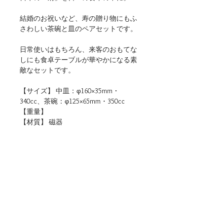
結婚のお祝いなど、寿の贈り物にもふ
さわしい茶碗と皿のペアセットです。
日常使いはもちろん、来客のおもてな
しにも食卓テーブルが華やかになる素
敵なセットです。
【サイズ】 中皿：φ160×35mm・
340cc、茶碗：φ125×65mm・350cc
【重量】
【材質】 磁器
【仕様】 食洗機・電子レンジ（温め
直しに限る）使用可
【生産地】 日本（岐阜）
【関連リンク】
・店頭用POPデータをダウンロード
■ご購入について