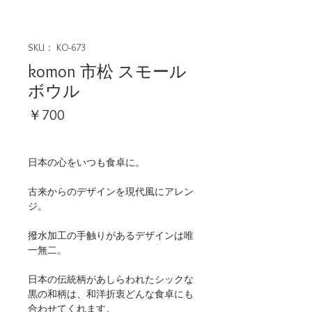
SKU： KO-673
komon 市松 スモール
ボウル
価
￥700
格
日本の心をいつも食卓に。
古来からのデザインを現代風にアレン
ジ。
撥水加工の手触りがあるデザインは唯
一無二。
日本の伝統柄があしらわれたシックな
黒の和柄は、和洋折衷どんな食卓にも
合わせてくれます。