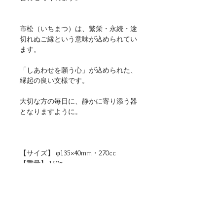
市松（いちまつ）は、繁栄・永続・途
切れぬご縁という意味が込められてい
ます。
「しあわせを願う心」が込められた、
縁起の良い文様です。
大切な方の毎日に、静かに寄り添う器
となりますように。
【サイズ】 φ135×40mm・270cc
【重量】 160g
【材質】 磁器
【仕様】 食洗機・電子レンジ（温め
直しに限る）使用可
【生産地】 日本（岐阜）
【関連リンク】