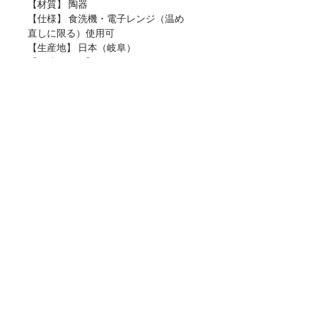
【材質】 陶器
【仕様】 食洗機・電子レンジ（温め
直しに限る）使用可
【生産地】 日本（岐阜）
【関連リンク】
・店頭用POPデータをダウンロード
■ご購入について
本商品は、法人・店舗様向け卸売サイトと、
個人のお客様向けオンラインショップの両方
でお取り扱いしております。
ご用途に合わせてお選びください。
▶法人・店舗様のお取引はこちら（公式卸売
サイト）
※現在のお取引先様および法人・店舗様向け
TEL :
0572-67-1228
FAX :
0572-67-0216
に、登録会員制の専用サイトを開設準備中で
e-mail :
tabletalk@awasaka.com
す。
© 2025 AWASAKA inc.