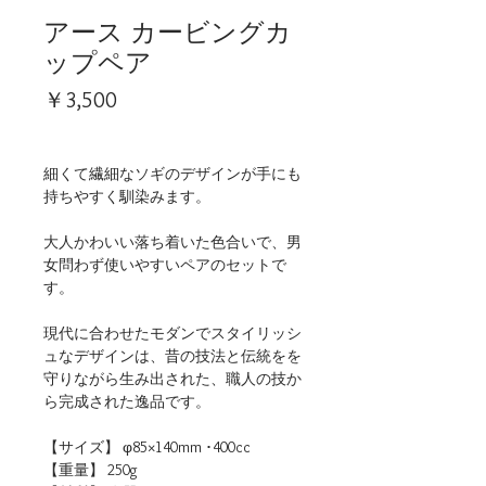
アース カービングカ
ップペア
価
￥3,500
格
細くて繊細なソギのデザインが手にも
持ちやすく馴染みます。
大人かわいい落ち着いた色合いで、男
女問わず使いやすいペアのセットで
す。
現代に合わせたモダンでスタイリッシ
ュなデザインは、昔の技法と伝統をを
守りながら生み出された、職人の技か
ら完成された逸品です。
【サイズ】 φ85×140mm ･400cc
【重量】 250g