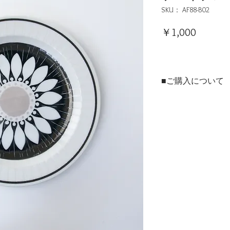
SKU： AF88-B02
価
￥1,000
格
■ご購入について
本商品は、法人・店舗様
ンラインショップの両方
ご用途に合わせてお選び
▶法人・店舗様のお取引
※現在のお取引先様およ
用サイトを開設準備中で
▶個人のお客様はこちら