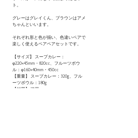
ト。
グレーはグレイくん、ブラウンはアメ
ちゃんといいます。
それぞれ形と色が揃い、色違いペアで
楽しく使えるペアペアセットです。
【サイズ】 スープカレー：
φ220×45mm・820cc、フルーツボウ
ル：φ160×40mm・450cc
【重量】 スープカレー：320g、フル
ーツボウル：180g
【材質】 磁器
【仕様】 食洗機・電子レンジ（温め
直しに限る）使用可
【生産地】 日本（岐阜）
【関連リンク】
・店頭用POPデータをダウンロード