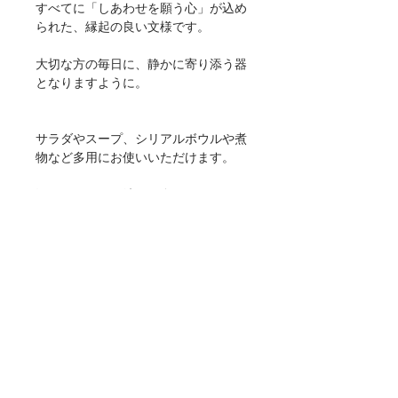
すべてに「しあわせを願う心」が込め
られた、縁起の良い文様です。
大切な方の毎日に、静かに寄り添う器
となりますように。
サラダやスープ、シリアルボウルや煮
物など多用にお使いいただけます。
深さもあるので汁気の多いロールキャ
ベツやシチューやラタトゥイユ、ミネ
ストローネなど具だくさんのスープ料
理や一人分の煮物鉢にも最適です。
【サイズ】 φ165×50mm・500cc
【重量】 270g
【材質】 磁器
【仕様】 食洗機・電子レンジ（温め
直しに限る）使用可
【生産地】 日本（岐阜）