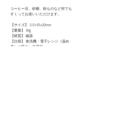
コーヒー豆、砂糖、粉ものなど何でも
すくってお使いいただけます。
【サイズ】 115×35×20mm
【重量】 30g
【材質】 磁器
【仕様】 食洗機・電子レンジ（温め
直しに限る）使用可
【生産地】 日本（岐阜）
【関連リンク】
・店頭用POPデータをダウンロード
■ご購入について
本商品は、法人・店舗様向け卸売サイトと、
個人のお客様向けオンラインショップの両方
でお取り扱いしております。
ご用途に合わせてお選びください。