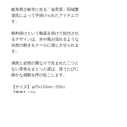
岐阜県土岐市に在る「金昇窯」田端繫
道氏によって手掛けられたアイテムで
す。
柄杓掛けという釉薬を掛けて絵付され
るデザインは、水や風が流れるような
自然の動きをクールに感じさせられま
す。
偶然と必然の重なりで生まれた二つと
ない景色をまとった器は、使うたびに
静かな感動を呼び起こします。
【サイズ】 φ75×110mm ･250cc
【重量】 120g
【材質】 陶器
【仕様】 食洗機・電子レンジ（温め
直しに限る）使用可
【生産地】 日本（岐阜）
【関連リンク】