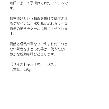
道氏によって手掛けられたアイテムで
す。
柄杓掛けという釉薬を掛けて絵付され
るデザインは、水や風が流れるような
自然の動きをクールに感じさせられま
す。
偶然と必然の重なりで生まれた二つと
ない景色をまとった器は、使うたびに
静かな感動を呼び起こします。
【サイズ】 φ85×140mm ･500cc
【重量】 180g
【材質】 陶器
【仕様】 食洗機・電子レンジ（温め
直しに限る）使用可
【生産地】 日本（岐阜）
【関連リンク】
・店頭用POPデータをダウンロード