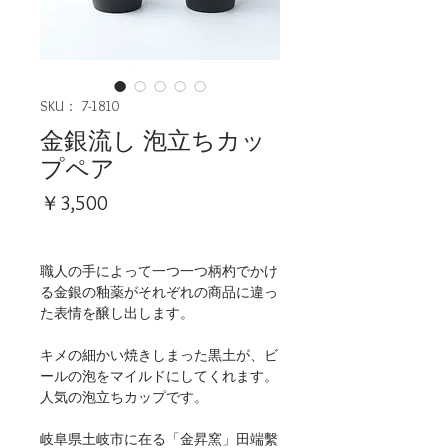
SKU： 7-1810
金銀流し 泡立ちカッ
プペア
価
￥3,500
格
職人の手によって一つ一つ柄杓でかけ
る金銀の釉薬がそれぞれの商品に違っ
た表情を醸し出します。
キメの細かい焼きしまった黒土が、ビ
ールの泡をマイルドにしてくれます。
人気の泡立ちカップです。
岐阜県土岐市に在る「金昇窯」田端繫