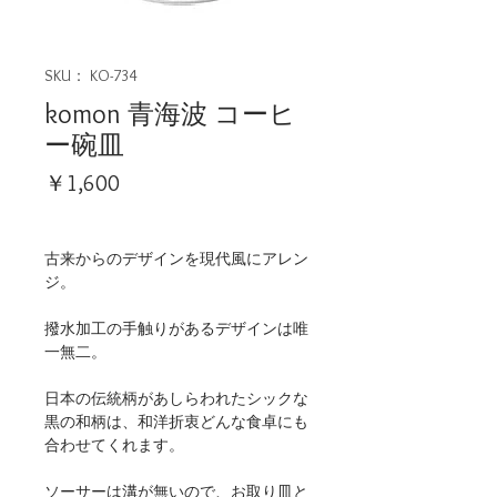
SKU： KO-734
komon 青海波 コーヒ
ー碗皿
価
￥1,600
格
古来からのデザインを現代風にアレン
ジ。
撥水加工の手触りがあるデザインは唯
一無二。
日本の伝統柄があしらわれたシックな
黒の和柄は、和洋折衷どんな食卓にも
合わせてくれます。
ソーサーは溝が無いので、お取り皿と