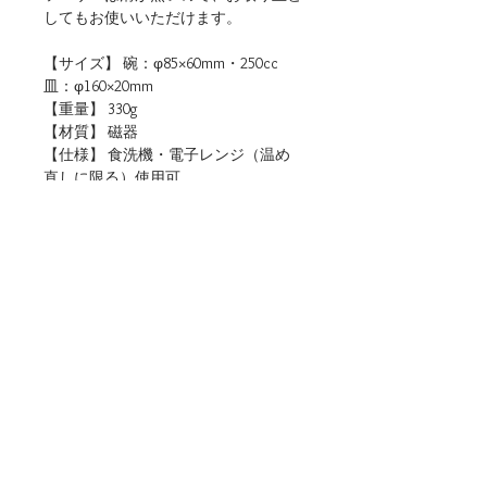
してもお使いいただけます。
【サイズ】 碗：φ85×60mm・250cc
皿：φ160×20mm
【重量】 330g
【材質】 磁器
【仕様】 食洗機・電子レンジ（温め
直しに限る）使用可
【生産地】 日本（岐阜）
【関連リンク】
・店頭用POPデータをダウンロード
■ご購入について
本商品は、法人・店舗様向け卸売サイトと、
個人のお客様向けオンラインショップの両方
でお取り扱いしております。
ご用途に合わせてお選びください。